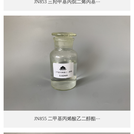
JN853 三羟甲基丙烷二烯丙基···
JN855 二甲基丙烯酸乙二醇酯···