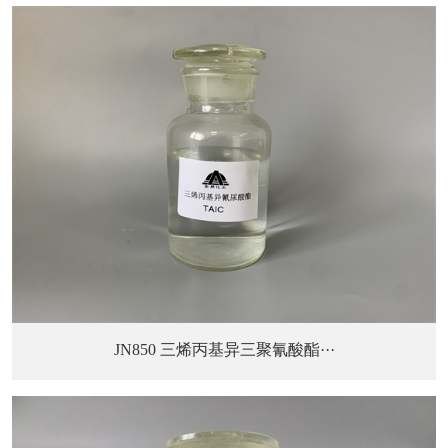
JN850 三烯丙基异三聚氰酸酯···