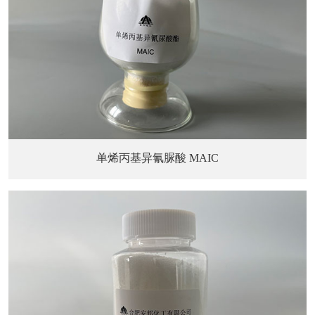
单烯丙基异氰脲酸 MAIC