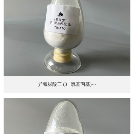
异氰脲酸三 (3 - 巯基丙基)···